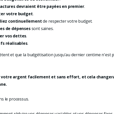
factures devraient être payées en premier
.
ter votre budget
.
liez continuellement
de respecter votre budget.
es de dépenses
sont saines.
er vos dettes
.
ifs réalisables
.
uiètent et que la budgétisation jusqu'au dernier centime n'est 
 votre argent facilement et sans effort, et cela changer
ne.
ns le processus.
comment réduire vos dépenses variables et vos dépenses fixe