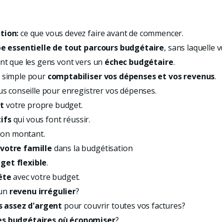
tion:
ce que vous devez faire avant de commencer.
pe essentielle de tout parcours budgétaire
, sans laquelle 
ont que les gens vont vers un
échec budgétaire
.
s simple pour
comptabiliser vos dépenses et vos revenus
.
ous conseille pour enregistrer vos dépenses.
t
votre propre budget.
ifs
qui vous font réussir.
bon montant.
 votre famille
dans la budgétisation
get flexible
.
ête
avec votre budget.
 un
revenu irrégulier
?
s assez d'argent
pour couvrir toutes vos factures?
es budgétaires où économiser
?